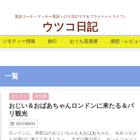
英語コーチ＜マッキー英語＞の３児のママ＆プライベートライフ♪
ウツコ日記
ジモティー情報
旅行
おうち居酒屋
感想・レビュ
」 一覧
,
ロンドン
未分類
おじい＆おばあちゃんロンドンに来たる＆パ
リ観光
2011/08/31
ロンドンに、和歌山のおじいちゃん＆おばあちゃん、 ＆みっちゃ
んが遊びに来てくれました～。 まずは家の近く、セントジョンン