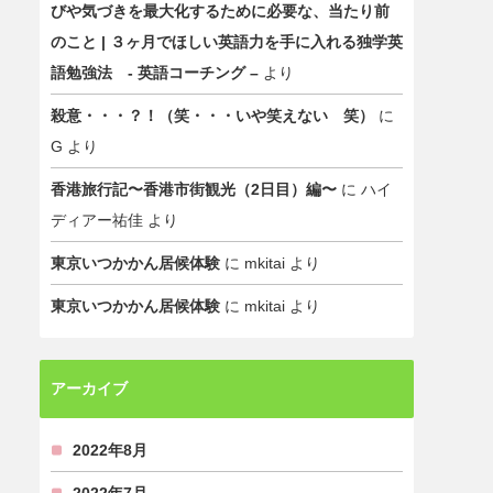
びや気づきを最大化するために必要な、当たり前
のこと | ３ヶ月でほしい英語力を手に入れる独学英
語勉強法 - 英語コーチング –
より
殺意・・・？！（笑・・・いや笑えない 笑）
に
G
より
香港旅行記〜香港市街観光（2日目）編〜
に
ハイ
ディアー祐佳
より
東京いつかかん居候体験
に
mkitai
より
東京いつかかん居候体験
に
mkitai
より
アーカイブ
2022年8月