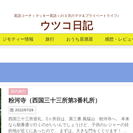
英語コーチ＜マッキー英語＞の３児のママ＆プライベートライフ♪
ウツコ日記
ジモティー情報
旅行
おうち居酒屋
感想・レビュ
国内旅行
粉河寺（西国三十三所第3番札所）
2022/07/28
西国三十三所巡礼、2ヶ所目は、第三番 風猛山 粉河寺へ。 本来
なら順番通り行くのがいいんでしょうけど、子供のレジャーの目
的地が近くにあったので… まずは、大きな門をくぐります！ …