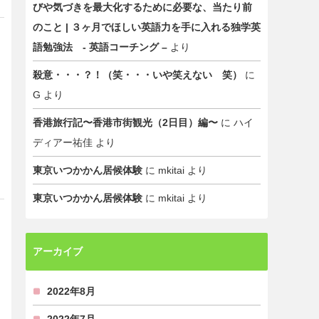
びや気づきを最大化するために必要な、当たり前
のこと | ３ヶ月でほしい英語力を手に入れる独学英
語勉強法 - 英語コーチング –
より
殺意・・・？！（笑・・・いや笑えない 笑）
に
G
より
香港旅行記〜香港市街観光（2日目）編〜
に
ハイ
ディアー祐佳
より
東京いつかかん居候体験
に
mkitai
より
東京いつかかん居候体験
に
mkitai
より
アーカイブ
2022年8月