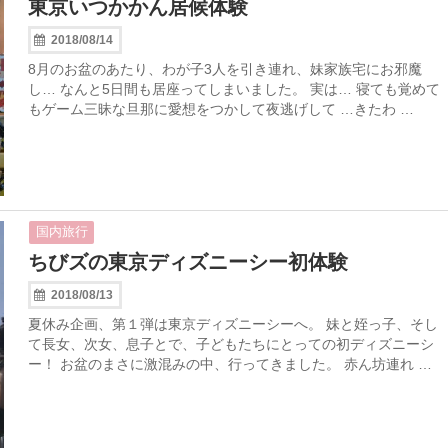
東京いつかかん居候体験
2018/08/14
8月のお盆のあたり、わが子3人を引き連れ、妹家族宅にお邪魔
し… なんと5日間も居座ってしまいました。 実は… 寝ても覚めて
もゲーム三昧な旦那に愛想をつかして夜逃げして …きたわ …
国内旅行
ちびズの東京ディズニーシー初体験
2018/08/13
夏休み企画、第１弾は東京ディズニーシーへ。 妹と姪っ子、そし
て長女、次女、息子とで、子どもたちにとっての初ディズニーシ
ー！ お盆のまさに激混みの中、行ってきました。 赤ん坊連れ …