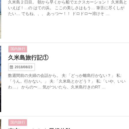
久米島２日目。 朝から早くから船でエクスカーション！ 久米島と
いえば！…の はての浜。 ここの美しさはもう… 筆舌に尽くしが
たい… でもね、、、 あっつ〜！！ ドロドロ〜溶けそ …
国内旅行
久米島旅行記①
2018/08/23
数週間前の夫婦の会話から。 夫:「どっか離島行かない？」 私:
「うん。行かない。」 夫:「久米島とかどう？」 私:「いや、いい
わ…」 からの〜… 気がついたら、久米島行きのRT …
国内旅行