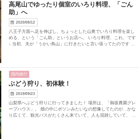
高尾山でゆったり個室のいろり料理、「ごん
助」へ
2020/08/12
八王子方面へ足を伸ばし、ちょっとした山奥でいろり料理を楽し
める、という「ごん助」というお店へ。 いろり料理、これ、です
↓ 当初、夫が「うかい鳥山」に行きたいと言い張ってたのです …
国内旅行
ぶどう狩り、初体験！
2019/09/23
山梨県へぶどう狩りに行ってきました！ 場所は、「御坂農園グレ
ープハウス」。 畑の中にポツンみたいなの想像してたのが…かな
り広くて、観光バスがたくさん来ていて、人も混雑していて、 …