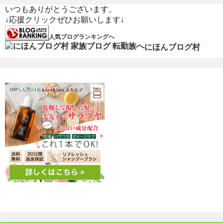
ジモティー情報
いつもありがとうございます。
↓応援クリックぜひお願いします↓
沖縄
人気ブログランキングへ
徳島
にほんブログ村
香川
東京
ロンドン
旅行
国内旅行
四国八十八か所めぐり
海外旅行
おうち居酒屋