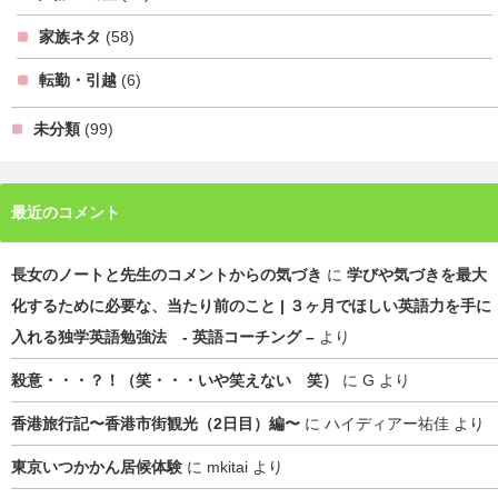
家族ネタ
(58)
転勤・引越
(6)
未分類
(99)
最近のコメント
長女のノートと先生のコメントからの気づき
に
学びや気づきを最大
化するために必要な、当たり前のこと | ３ヶ月でほしい英語力を手に
入れる独学英語勉強法 - 英語コーチング –
より
殺意・・・？！（笑・・・いや笑えない 笑）
に
G
より
香港旅行記〜香港市街観光（2日目）編〜
に
ハイディアー祐佳
より
東京いつかかん居候体験
に
mkitai
より