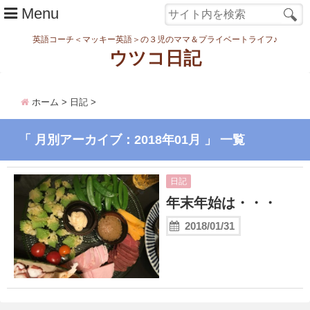
Menu
英語コーチ＜マッキー英語＞の３児のママ＆プライベートライフ♪
ウツコ日記
ホーム
ホーム
>
日記
>
日記
「 月別アーカイブ：2018年01月 」 一覧
まなむすめ
家族ネタ
日記
ワーク
年末年始は・・・
2018/01/31
スタディ
転勤・引越
妊娠・出産