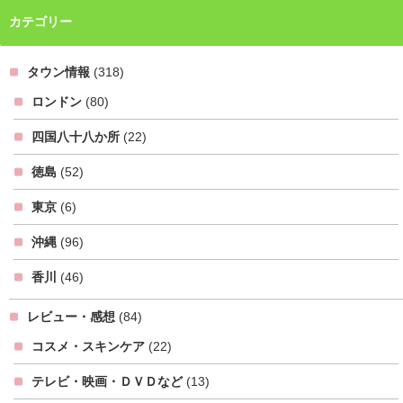
感想・レビュー
カテゴリー
食品・スイーツ
タウン情報
(318)
コスメ・スキンケア
ロンドン
(80)
ベビー・キッズ
四国八十八か所
(22)
英語教えます♪
徳島
(52)
東京
(6)
Close
沖縄
(96)
香川
(46)
レビュー・感想
(84)
コスメ・スキンケア
(22)
テレビ・映画・ＤＶＤなど
(13)