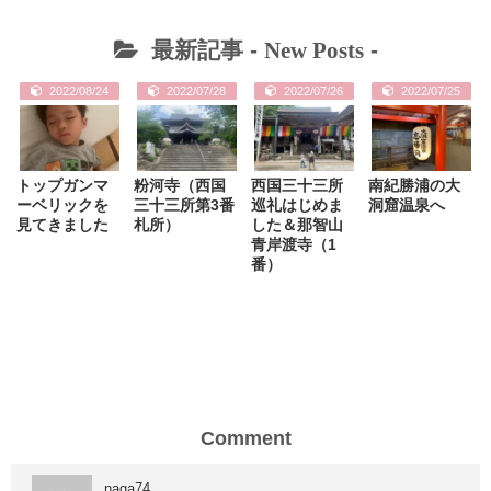
最新記事 -
New Posts
-
2022/08/24
2022/07/28
2022/07/26
2022/07/25
トップガンマ
粉河寺（西国
西国三十三所
南紀勝浦の大
ーベリックを
三十三所第3番
巡礼はじめま
洞窟温泉へ
見てきました
札所）
した＆那智山
青岸渡寺（1
番）
Comment
naga74