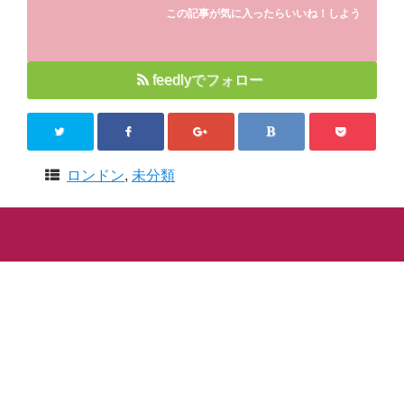
この記事が気に入ったらいいね！しよう
感想・レビュー
食品・スイーツ
feedlyでフォロー
コスメ・スキンケア
ベビー・キッズ
英語教えます♪
ロンドン
,
未分類
Close