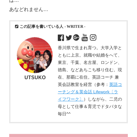
は…
ジモティー情報
あなどれません…
沖縄
この記事を書いている人
- WRITER -
徳島
香川
香川県で生まれ育つ。大学入学と
東京
ともに上京。就職や結婚をへて、
東京、千葉、名古屋、ロンドン、
ロンドン
徳島、などあちこち移り住む。現
在、那覇に在住。英語コーチ 兼
UTSUKO
旅行
英会話教室を経営（参考：
英語コ
国内旅行
ーチング＆英会話 Lifework〔ラ
イフワーク〕
）しながら、二児の
四国八十八か所めぐり
母として仕事＆育児でドタバタな
毎日^^
海外旅行
おうち居酒屋