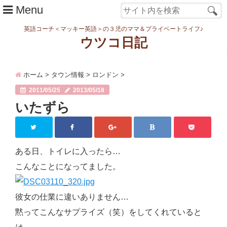
Menu
英語コーチ＜マッキー英語＞の３児のママ＆プライベートライフ♪
ウツコ日記
ホーム
ホーム
>
タウン情報
>
ロンドン
>
日記
2011/05/25
2013/05/18
まなむすめ
いたずら
家族ネタ
ワーク
ある日、トイレに入ったら…
スタディ
こんなことになってました。
転勤・引越
彼女の仕業に違いありません…
妊娠・出産
黙ってこんなサプライズ（笑）をしてくれていると