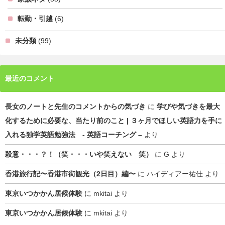
転勤・引越
(6)
未分類
(99)
最近のコメント
長女のノートと先生のコメントからの気づき
に
学びや気づきを最大
化するために必要な、当たり前のこと | ３ヶ月でほしい英語力を手に
入れる独学英語勉強法 - 英語コーチング –
より
殺意・・・？！（笑・・・いや笑えない 笑）
に
G
より
香港旅行記〜香港市街観光（2日目）編〜
に
ハイディアー祐佳
より
東京いつかかん居候体験
に
mkitai
より
東京いつかかん居候体験
に
mkitai
より