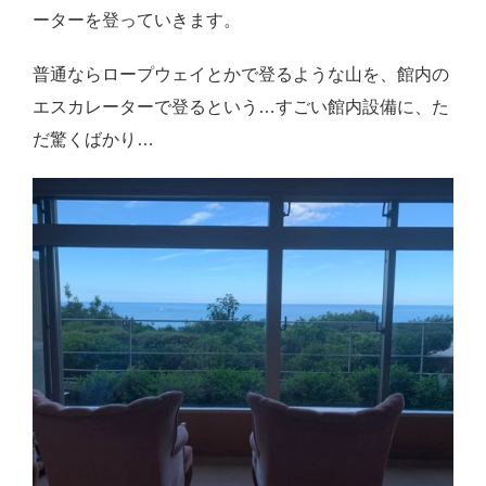
ーターを登っていきます。
感想・レビュー
食品・スイーツ
普通ならロープウェイとかで登るような山を、館内の
エスカレーターで登るという…すごい館内設備に、た
コスメ・スキンケア
だ驚くばかり…
ベビー・キッズ
英語教えます♪
Close