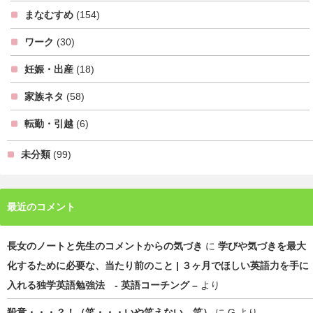
まなむすめ
(154)
ワーク
(30)
妊娠・出産
(18)
家族ネタ
(58)
転勤・引越
(6)
未分類
(99)
最近のコメント
長女のノートと先生のコメントからの気づき
に
学びや気づきを最大
化するために必要な、当たり前のこと | ３ヶ月でほしい英語力を手に
入れる独学英語勉強法 - 英語コーチング –
より
殺意・・・？！（笑・・・いや笑えない 笑）
に
G
より