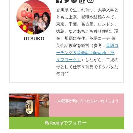
香川県で生まれ育つ。大学入学と
ともに上京。就職や結婚をへて、
東京、千葉、名古屋、ロンドン、
徳島、などあちこち移り住む。現
在、那覇に在住。英語コーチ 兼
UTSUKO
英会話教室を経営（参考：
英語コ
ーチング＆英会話 Lifework〔ラ
イフワーク〕
）しながら、二児の
母として仕事＆育児でドタバタな
毎日^^
この記事が気に入ったらいいね！しよう
feedlyでフォロー