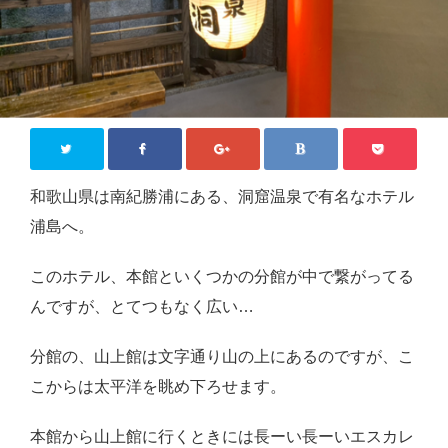
ジモティー情報
沖縄
徳島
香川
東京
和歌山県は南紀勝浦にある、洞窟温泉で有名なホテル
ロンドン
浦島へ。
旅行
このホテル、本館といくつかの分館が中で繋がってる
国内旅行
んですが、とてつもなく広い…
四国八十八か所めぐり
分館の、山上館は文字通り山の上にあるのですが、こ
海外旅行
こからは太平洋を眺め下ろせます。
おうち居酒屋
本館から山上館に行くときには長ーい長ーいエスカレ