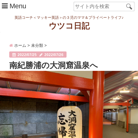
Menu
英語コーチ＜マッキー英語＞の３児のママ＆プライベートライフ♪
ウツコ日記
ホーム
ホーム
>
未分類
>
日記
2022/07/25
2022/07/26
まなむすめ
南紀勝浦の大洞窟温泉へ
家族ネタ
ワーク
スタディ
転勤・引越
妊娠・出産