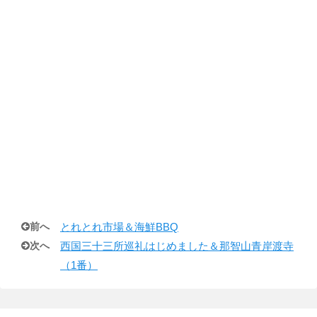
前へ
とれとれ市場＆海鮮BBQ
次へ
西国三十三所巡礼はじめました＆那智山青岸渡寺
（1番）