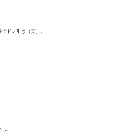
番でドン引き（笑）。
）
、
いし、