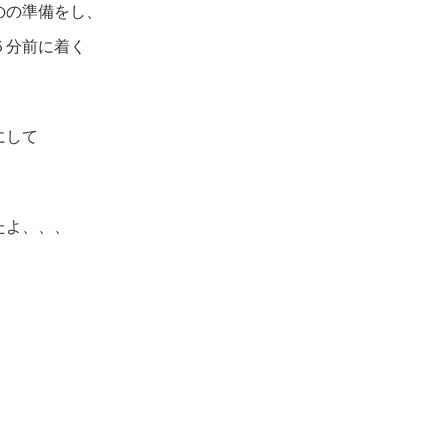
のの準備をし、
５分前に着く
にして
たよ、、、