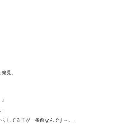
、
を発見。
。」
と、
かりしてる子が一番前なんです～。」