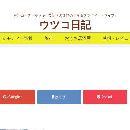
英語コーチ＜マッキー英語＞の３児のママ＆プライベートライフ♪
ウツコ日記
ジモティー情報
旅行
おうち居酒屋
感想・レビュ
Google+
はてブ
Pocket