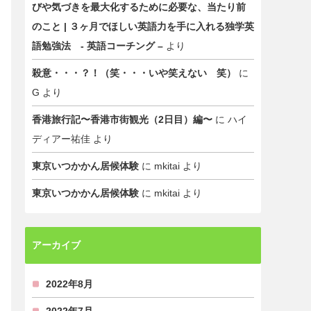
びや気づきを最大化するために必要な、当たり前
のこと | ３ヶ月でほしい英語力を手に入れる独学英
語勉強法 - 英語コーチング –
より
殺意・・・？！（笑・・・いや笑えない 笑）
に
G
より
香港旅行記〜香港市街観光（2日目）編〜
に
ハイ
ディアー祐佳
より
東京いつかかん居候体験
に
mkitai
より
東京いつかかん居候体験
に
mkitai
より
アーカイブ
2022年8月