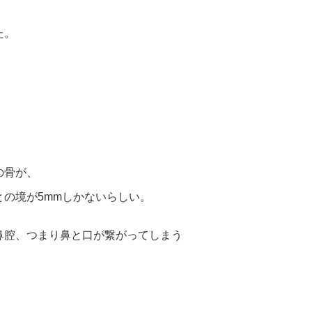
た。
、
の骨が、
の境が5mmしかないらしい。
鼻腔、つまり鼻と口が繋がってしまう