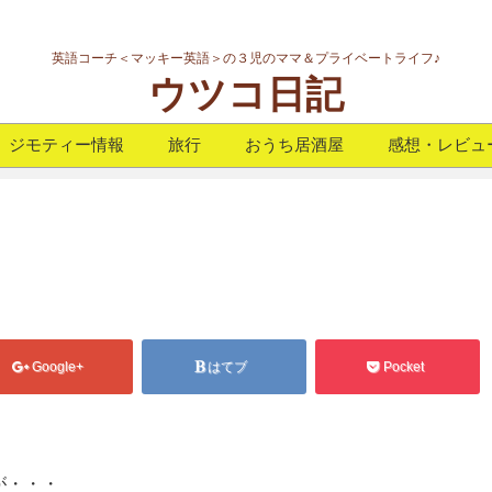
英語コーチ＜マッキー英語＞の３児のママ＆プライベートライフ♪
ウツコ日記
ジモティー情報
旅行
おうち居酒屋
感想・レビュ
Google+
はてブ
Pocket
が・・・