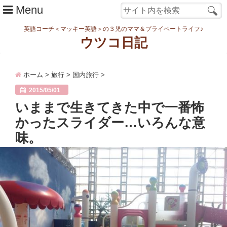
Menu
英語コーチ＜マッキー英語＞の３児のママ＆プライベートライフ♪
ウツコ日記
ホーム
ホーム
>
旅行
>
国内旅行
>
日記
2015/05/01
まなむすめ
いままで生きてきた中で一番怖
かったスライダー…いろんな意
家族ネタ
味。
ワーク
スタディ
転勤・引越
妊娠・出産