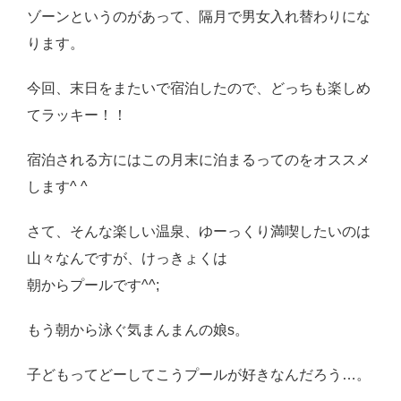
ゾーンというのがあって、隔月で男女入れ替わりにな
感想・レビュー
ります。
食品・スイーツ
今回、末日をまたいで宿泊したので、どっちも楽しめ
コスメ・スキンケア
てラッキー！！
ベビー・キッズ
宿泊される方にはこの月末に泊まるってのをオススメ
英語教えます♪
します^ ^
Close
さて、そんな楽しい温泉、ゆーっくり満喫したいのは
山々なんですが、けっきょくは
朝からプールです^^;
もう朝から泳ぐ気まんまんの娘s。
子どもってどーしてこうプールが好きなんだろう…。