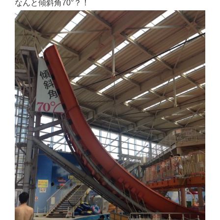
なんと傾斜角70°？！