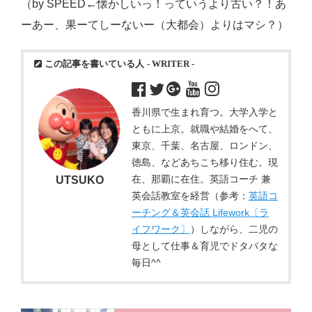
（by SPEED←懐かしいっ！っていうより古い？！あ
ーあー、果ーてしーないー（大都会）よりはマシ？）
この記事を書いている人
- WRITER -
香川県で生まれ育つ。大学入学と
ともに上京。就職や結婚をへて、
東京、千葉、名古屋、ロンドン、
徳島、などあちこち移り住む。現
在、那覇に在住。英語コーチ 兼
UTSUKO
英会話教室を経営（参考：
英語コ
ーチング＆英会話 Lifework〔ラ
イフワーク〕
）しながら、二児の
母として仕事＆育児でドタバタな
毎日^^