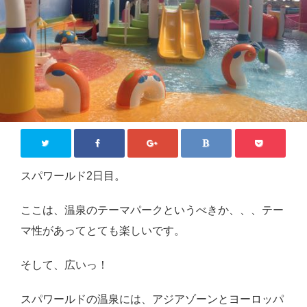
ジモティー情報
沖縄
徳島
香川
東京
ロンドン
スパワールド2日目。
旅行
国内旅行
ここは、温泉のテーマパークというべきか、、、テー
マ性があってとても楽しいです。
四国八十八か所めぐり
海外旅行
そして、広いっ！
おうち居酒屋
スパワールドの温泉には、アジアゾーンとヨーロッパ