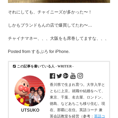
それにしても、チャイニーズが多かった〜！
しかもブランドもんの店で爆買してたわ〜…
チャイナマネー、、、大阪をも席巻してますな、、、
Posted from するぷろ for iPhone.
この記事を書いている人
- WRITER -
香川県で生まれ育つ。大学入学と
ともに上京。就職や結婚をへて、
東京、千葉、名古屋、ロンドン、
徳島、などあちこち移り住む。現
在、那覇に在住。英語コーチ 兼
UTSUKO
英会話教室を経営（参考：
英語コ