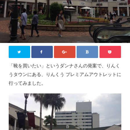
ジモティー情報
沖縄
徳島
香川
東京
ロンドン
「靴を買いたい」というダンナさんの発案で、りんく
うタウンにある、りんくう プレミアムアウトレットに
旅行
行ってみました。
国内旅行
四国八十八か所めぐり
海外旅行
おうち居酒屋