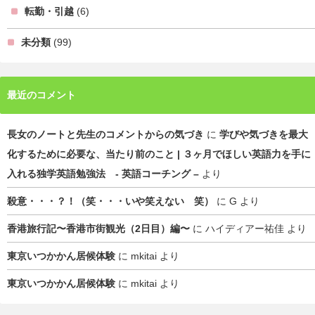
転勤・引越
(6)
未分類
(99)
最近のコメント
長女のノートと先生のコメントからの気づき
に
学びや気づきを最大
化するために必要な、当たり前のこと | ３ヶ月でほしい英語力を手に
入れる独学英語勉強法 - 英語コーチング –
より
殺意・・・？！（笑・・・いや笑えない 笑）
に
G
より
香港旅行記〜香港市街観光（2日目）編〜
に
ハイディアー祐佳
より
東京いつかかん居候体験
に
mkitai
より
東京いつかかん居候体験
に
mkitai
より