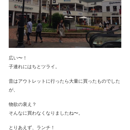
感想・レビュー
食品・スイーツ
コスメ・スキンケア
ベビー・キッズ
英語教えます♪
広い〜！
子連れにはちとツライ。
Close
昔はアウトレットに行ったら大量に買ったものでした
が、
物欲の衰え？
そんなに買わなくなりましたね〜。
とりあえず、ランチ！