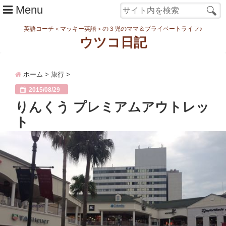
Menu
英語コーチ＜マッキー英語＞の３児のママ＆プライベートライフ♪
ウツコ日記
ホーム
ホーム
>
旅行
>
日記
2015/08/29
まなむすめ
りんくう プレミアムアウトレッ
ト
家族ネタ
ワーク
スタディ
転勤・引越
妊娠・出産