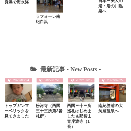
日本三美人の
良浜で海水浴
湯・湯の川温
泉へ
ラフォーレ南
紀白浜
最新記事 -
New Posts
-
2022/08/24
2022/07/28
2022/07/26
2022/07/25
トップガンマ
粉河寺（西国
西国三十三所
南紀勝浦の大
ーベリックを
三十三所第3番
巡礼はじめま
洞窟温泉へ
見てきました
札所）
した＆那智山
青岸渡寺（1
番）