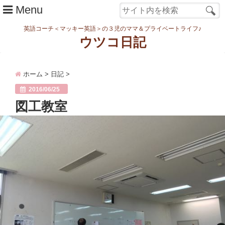
Menu
英語コーチ＜マッキー英語＞の３児のママ＆プライベートライフ♪
ウツコ日記
ホーム
ホーム
>
日記
>
日記
2016/06/25
まなむすめ
図工教室
家族ネタ
ワーク
スタディ
転勤・引越
妊娠・出産