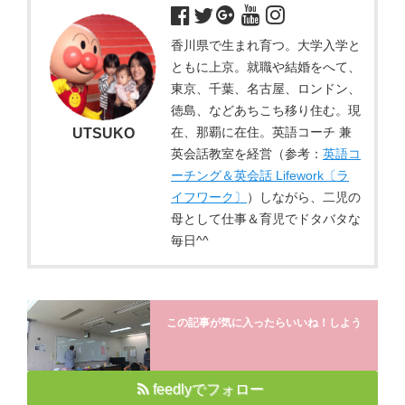
香川県で生まれ育つ。大学入学と
ともに上京。就職や結婚をへて、
東京、千葉、名古屋、ロンドン、
徳島、などあちこち移り住む。現
在、那覇に在住。英語コーチ 兼
UTSUKO
英会話教室を経営（参考：
英語コ
ーチング＆英会話 Lifework〔ラ
イフワーク〕
）しながら、二児の
母として仕事＆育児でドタバタな
毎日^^
この記事が気に入ったらいいね！しよう
feedlyでフォロー