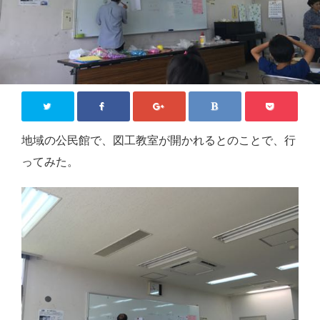
ジモティー情報
沖縄
徳島
香川
東京
地域の公民館で、図工教室が開かれるとのことで、行
ロンドン
ってみた。
旅行
国内旅行
四国八十八か所めぐり
海外旅行
おうち居酒屋