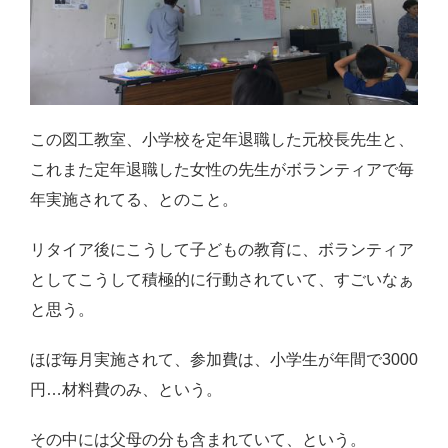
感想・レビュー
食品・スイーツ
コスメ・スキンケア
この図工教室、小学校を定年退職した元校長先生と、
ベビー・キッズ
これまた定年退職した女性の先生がボランティアで毎
英語教えます♪
年実施されてる、とのこと。
Close
リタイア後にこうして子どもの教育に、ボランティア
としてこうして積極的に行動されていて、すごいなぁ
と思う。
ほぼ毎月実施されて、参加費は、小学生が年間で3000
円…材料費のみ、という。
その中には父母の分も含まれていて、という。