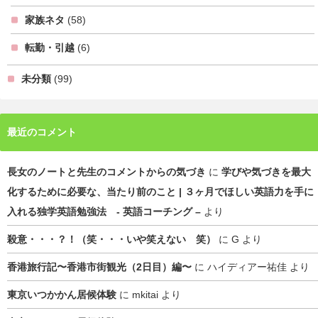
家族ネタ
(58)
転勤・引越
(6)
未分類
(99)
最近のコメント
長女のノートと先生のコメントからの気づき
に
学びや気づきを最大
化するために必要な、当たり前のこと | ３ヶ月でほしい英語力を手に
入れる独学英語勉強法 - 英語コーチング –
より
殺意・・・？！（笑・・・いや笑えない 笑）
に
G
より
香港旅行記〜香港市街観光（2日目）編〜
に
ハイディアー祐佳
より
東京いつかかん居候体験
に
mkitai
より