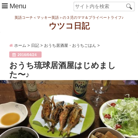
Menu
英語コーチ＜マッキー英語＞の３児のママ＆プライベートライフ♪
ウツコ日記
ホーム
ホーム
>
日記
>
おうち居酒屋・おうちごはん
>
日記
2016/04/24
まなむすめ
おうち琉球居酒屋はじめまし
た〜♪
家族ネタ
ワーク
スタディ
転勤・引越
妊娠・出産