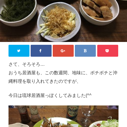
ジモティー情報
沖縄
徳島
香川
東京
ロンドン
さて、そろそろ…
おうち居酒屋も、この数週間、地味に、ボチボチと沖
旅行
縄料理を取り入れてきたのですが、
国内旅行
今日は琉球居酒屋っぽくしてみました(^^
四国八十八か所めぐり
海外旅行
おうち居酒屋