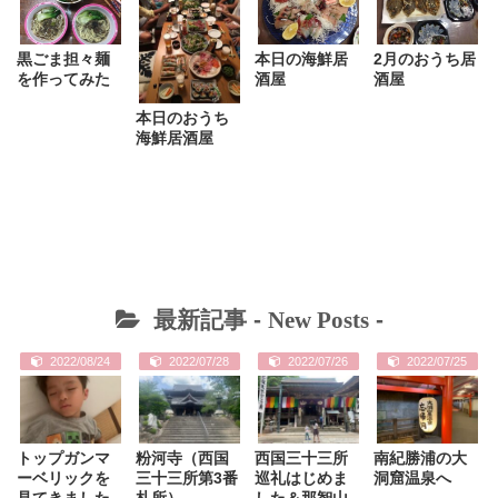
黒ごま担々麺
本日の海鮮居
2月のおうち居
を作ってみた
酒屋
酒屋
本日のおうち
海鮮居酒屋
最新記事 -
New Posts
-
2022/08/24
2022/07/28
2022/07/26
2022/07/25
トップガンマ
粉河寺（西国
西国三十三所
南紀勝浦の大
ーベリックを
三十三所第3番
巡礼はじめま
洞窟温泉へ
見てきました
札所）
した＆那智山