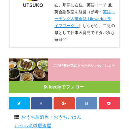
在、那覇に在住。英語コーチ 兼
UTSUKO
英会話教室を経営（参考：
英語コ
ーチング＆英会話 Lifework〔ラ
イフワーク〕
）しながら、二児の
母として仕事＆育児でドタバタな
毎日^^
この記事が気に入ったらいいね！しよう
feedlyでフォロー
おうち居酒屋・おうちごはん
おうち琉球居酒屋