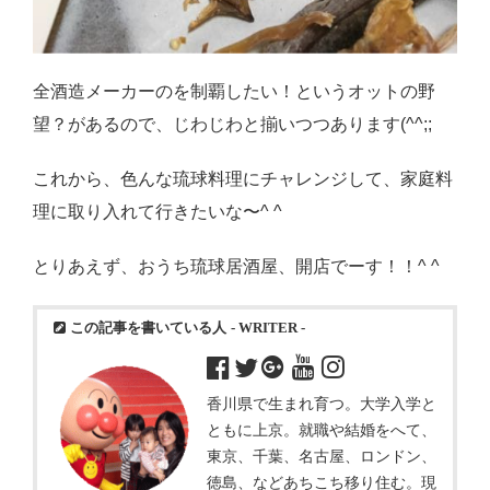
全酒造メーカーのを制覇したい！というオットの野
望？があるので、じわじわと揃いつつあります(^^;;
これから、色んな琉球料理にチャレンジして、家庭料
理に取り入れて行きたいな〜^ ^
とりあえず、おうち琉球居酒屋、開店でーす！！^ ^
この記事を書いている人
- WRITER -
香川県で生まれ育つ。大学入学と
ともに上京。就職や結婚をへて、
東京、千葉、名古屋、ロンドン、
徳島、などあちこち移り住む。現