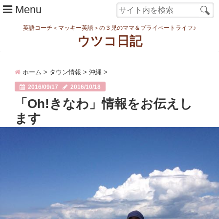
Menu
英語コーチ＜マッキー英語＞の３児のママ＆プライベートライフ♪
ウツコ日記
ホーム
ホーム
>
タウン情報
>
沖縄
>
日記
2016/09/17
2016/10/18
まなむすめ
「Oh!きなわ」情報をお伝えし
ます
家族ネタ
ワーク
スタディ
転勤・引越
妊娠・出産