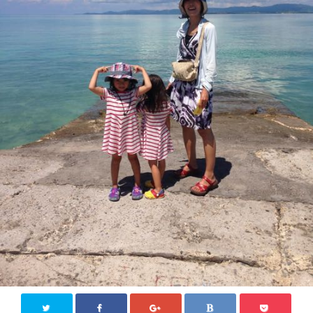
ジモティー情報
沖縄
徳島
香川
東京
ロンドン
旅行
国内旅行
四国八十八か所めぐり
海外旅行
おうち居酒屋