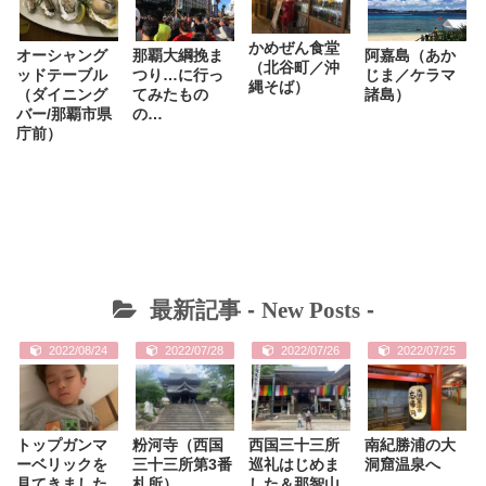
かめぜん食堂
オーシャング
那覇大綱挽ま
阿嘉島（あか
（北谷町／沖
ッドテーブル
つり…に行っ
じま／ケラマ
縄そば）
（ダイニング
てみたもの
諸島）
バー/那覇市県
の…
庁前）
最新記事 -
New Posts
-
2022/08/24
2022/07/28
2022/07/26
2022/07/25
トップガンマ
粉河寺（西国
西国三十三所
南紀勝浦の大
ーベリックを
三十三所第3番
巡礼はじめま
洞窟温泉へ
見てきました
札所）
した＆那智山