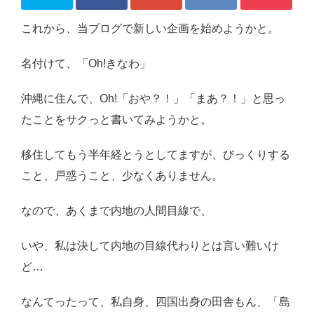
感想・レビュー
これから、当ブログで新しい企画を始めようかと。
食品・スイーツ
名付けて、「Oh!きなわ」
コスメ・スキンケア
沖縄に住んで、Oh!「おや？！」「まあ？！」と思っ
ベビー・キッズ
たことをサクっと書いてみようかと。
英語教えます♪
移住してもう半年経とうとしてますが、びっくりする
Close
こと、戸惑うこと、少なくありません。
なので、あくまで内地の人間目線で、
いや、私は決して内地の目線代わりとは言い難いけ
ど…
なんてったって、私自身、四国出身の田舎もん、「島