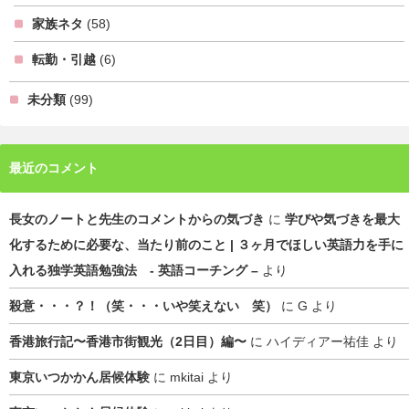
家族ネタ
(58)
転勤・引越
(6)
未分類
(99)
最近のコメント
長女のノートと先生のコメントからの気づき
に
学びや気づきを最大
化するために必要な、当たり前のこと | ３ヶ月でほしい英語力を手に
入れる独学英語勉強法 - 英語コーチング –
より
殺意・・・？！（笑・・・いや笑えない 笑）
に
G
より
香港旅行記〜香港市街観光（2日目）編〜
に
ハイディアー祐佳
より
東京いつかかん居候体験
に
mkitai
より