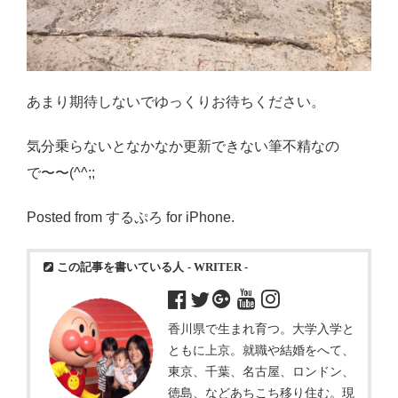
あまり期待しないでゆっくりお待ちください。
気分乗らないとなかなか更新できない筆不精なの
で〜〜(^^;;
Posted from するぷろ for iPhone.
この記事を書いている人
- WRITER -
香川県で生まれ育つ。大学入学と
ともに上京。就職や結婚をへて、
東京、千葉、名古屋、ロンドン、
徳島、などあちこち移り住む。現