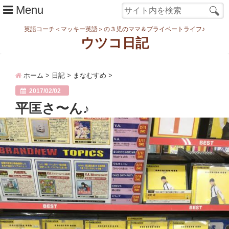
Menu
英語コーチ＜マッキー英語＞の３児のママ＆プライベートライフ♪
ウツコ日記
ホーム
ホーム
>
日記
>
まなむすめ
>
日記
2017/02/02
まなむすめ
平匡さ〜ん♪
家族ネタ
ワーク
スタディ
転勤・引越
妊娠・出産