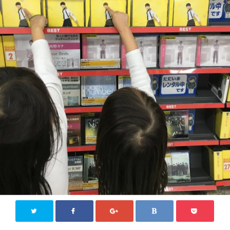
ジモティー情報
沖縄
徳島
香川
東京
ロンドン
旅行
国内旅行
四国八十八か所めぐり
海外旅行
おうち居酒屋