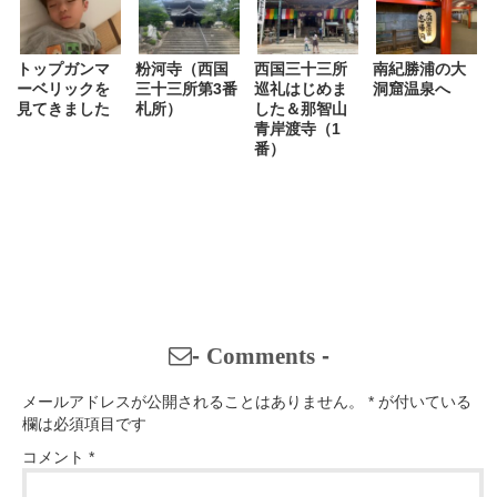
トップガンマ
粉河寺（西国
西国三十三所
南紀勝浦の大
ーベリックを
三十三所第3番
巡礼はじめま
洞窟温泉へ
見てきました
札所）
した＆那智山
青岸渡寺（1
番）
-
Comments
-
メールアドレスが公開されることはありません。
*
が付いている
欄は必須項目です
コメント
*