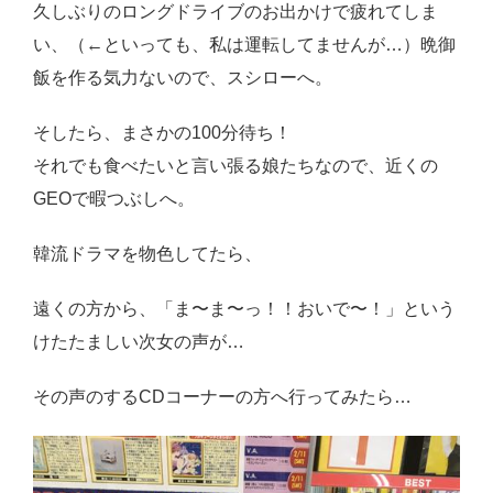
久しぶりのロングドライブのお出かけで疲れてしま
感想・レビュー
い、（←といっても、私は運転してませんが…）晩御
食品・スイーツ
飯を作る気力ないので、スシローへ。
コスメ・スキンケア
そしたら、まさかの100分待ち！
ベビー・キッズ
それでも食べたいと言い張る娘たちなので、近くの
GEOで暇つぶしへ。
英語教えます♪
韓流ドラマを物色してたら、
Close
遠くの方から、「ま〜ま〜っ！！おいで〜！」という
けたたましい次女の声が…
その声のするCDコーナーの方へ行ってみたら…