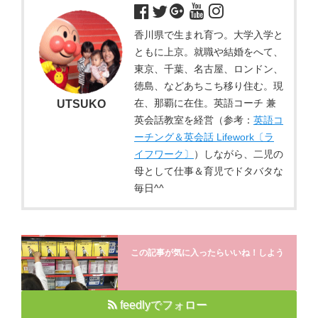
香川県で生まれ育つ。大学入学と
ともに上京。就職や結婚をへて、
東京、千葉、名古屋、ロンドン、
徳島、などあちこち移り住む。現
在、那覇に在住。英語コーチ 兼
UTSUKO
英会話教室を経営（参考：
英語コ
ーチング＆英会話 Lifework〔ラ
イフワーク〕
）しながら、二児の
母として仕事＆育児でドタバタな
毎日^^
この記事が気に入ったらいいね！しよう
feedlyでフォロー