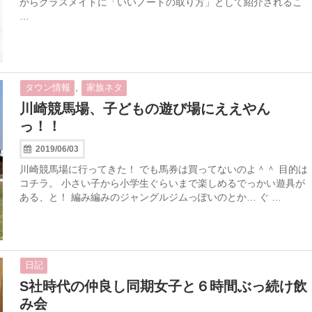
からクラスメイトに「いいノートの取り方」として紹介されるこ
…
,
タウン情報
家族ネタ
川崎競馬場、子どもの遊び場にええやん
っ！！
2019/06/03
川崎競馬場に行ってきた！ でも馬券は買ってないのよ＾＾ 目的は
コチラ。 小さい子から小学生ぐらいまで楽しめるでっかい遊具が
ある、と！ 編み編みのジャングルジムっぽいのとか… ぐ …
日記
S社時代の仲良し同期女子と６時間ぶっ続け飲
み会