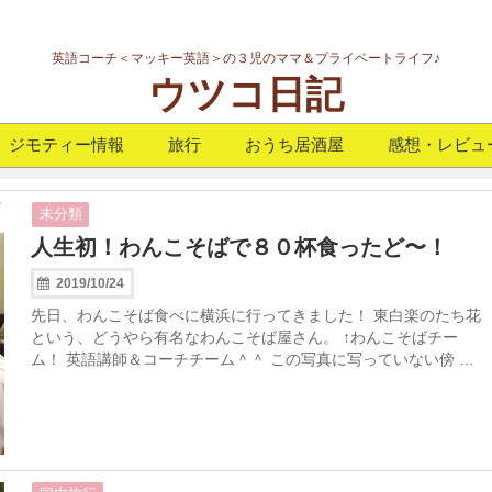
英語コーチ＜マッキー英語＞の３児のママ＆プライベートライフ♪
ウツコ日記
ジモティー情報
旅行
おうち居酒屋
感想・レビュ
未分類
人生初！わんこそばで８０杯食ったど〜！
2019/10/24
先日、わんこそば食べに横浜に行ってきました！ 東白楽のたち花
という、どうやら有名なわんこそば屋さん。 ↑わんこそばチー
ム！ 英語講師＆コーチチーム＾＾ この写真に写っていない傍 …