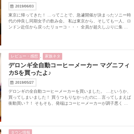
2019/06/03
東京に帰ってきた！ …ってことで、急遽開催が決まったソニー時
代の仲良し同期女子の飲み会。 私は東京から、そしても一人、ロ
ンドン赴任から戻ったリョーコ・・・ 全員が超久しぶりに集 …
,
レビュー・感想
家族ネタ
デロンギ全自動コーヒーメーカー マグニフィ
カSを買ったよ♪
2019/05/27
デロンギの全自動コーヒーメーカーを買いました。 …というか、
買ってしまいました！ 買うつもりなかったのに…言ってしまえば
衝動買い？！ そもそも、発端はコーヒーメーカーが調子悪く …
タウン情報