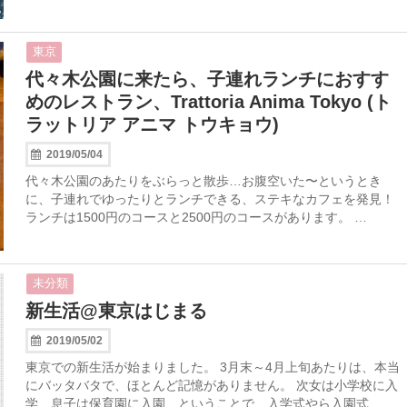
東京
代々木公園に来たら、子連れランチにおすす
めのレストラン、Trattoria Anima Tokyo (ト
ラットリア アニマ トウキョウ)
2019/05/04
代々木公園のあたりをぶらっと散歩…お腹空いた〜というとき
に、子連れでゆったりとランチできる、ステキなカフェを発見！
ランチは1500円のコースと2500円のコースがあります。 …
未分類
新生活@東京はじまる
2019/05/02
東京での新生活が始まりました。 3月末～4月上旬あたりは、本当
にバッタバタで、ほとんど記憶がありません。 次女は小学校に入
学、息子は保育園に入園…ということで、入学式やら入園式 …