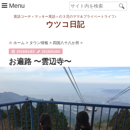
Menu
英語コーチ＜マッキー英語＞の３児のママ＆プライベートライフ♪
ウツコ日記
ホーム
ホーム
>
タウン情報
>
四国八十八か所
>
日記
2016/01/03
2016/01/04
まなむすめ
お遍路 〜雲辺寺〜
家族ネタ
ワーク
スタディ
転勤・引越
妊娠・出産