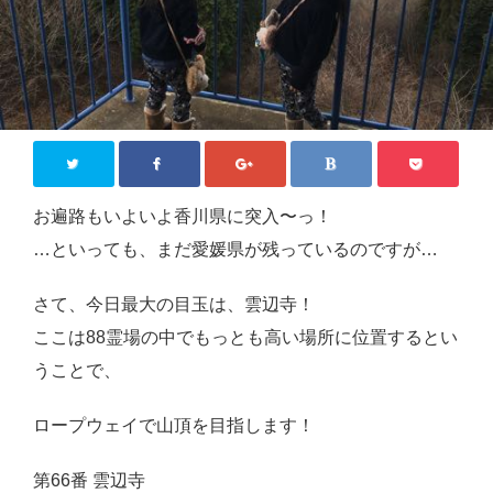
ジモティー情報
沖縄
徳島
香川
東京
お遍路もいよいよ香川県に突入〜っ！
ロンドン
…といっても、まだ愛媛県が残っているのですが…
旅行
さて、今日最大の目玉は、雲辺寺！
国内旅行
ここは88霊場の中でもっとも高い場所に位置するとい
うことで、
四国八十八か所めぐり
海外旅行
ロープウェイで山頂を目指します！
おうち居酒屋
第66番 雲辺寺