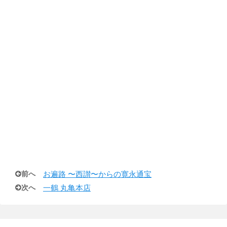
前へ
お遍路 〜西讃〜からの寛永通宝
次へ
一鶴 丸亀本店