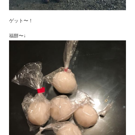
ゲット〜！
福餅〜↓