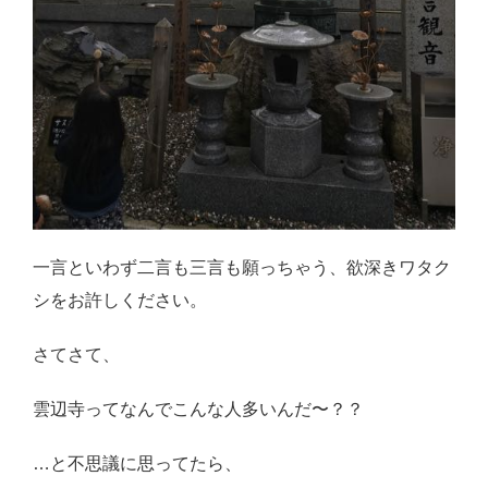
一言といわず二言も三言も願っちゃう、欲深きワタク
シをお許しください。
さてさて、
雲辺寺ってなんでこんな人多いんだ〜？？
…と不思議に思ってたら、