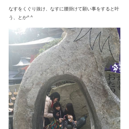
なすをくぐり抜け、なすに腰掛けて願い事をすると叶
う、とか^ ^