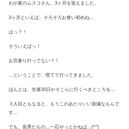
わが家のムスコさん、3ヶ月を迎えました。
感想・レビュー
3ヶ月といえば、そろそろお食い初めね…
食品・スイーツ
コスメ・スキンケア
はっ？！
ベビー・キッズ
そういえばっ！
英語教えます♪
お宮参り行ってない？！
Close
…ということで、慌てて行ってきました。
ほんとは、生後30日かそこらに行くべきところを…
３人目ともなると、もうこのあたりいい加減なもんで
す…
でも、長男だもの…一応やっとかねば…(^^)