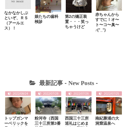
なかなかしぶ
赤ちゃんから
娘たちの歯科
第2の矯正装
といぞ、ＲＳ
すでに！オ〜
検診
置・・・笑っ
（アールエ
ト〜コ〜臭〜
ちゃうけど
ス）！
♪(°_°)
最新記事 -
New Posts
-
2022/08/24
2022/07/28
2022/07/26
2022/07/25
トップガンマ
粉河寺（西国
西国三十三所
南紀勝浦の大
ーベリックを
三十三所第3番
巡礼はじめま
洞窟温泉へ