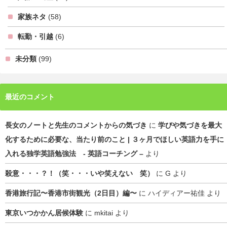
家族ネタ
(58)
転勤・引越
(6)
未分類
(99)
最近のコメント
長女のノートと先生のコメントからの気づき
に
学びや気づきを最大
化するために必要な、当たり前のこと | ３ヶ月でほしい英語力を手に
入れる独学英語勉強法 - 英語コーチング –
より
殺意・・・？！（笑・・・いや笑えない 笑）
に
G
より
香港旅行記〜香港市街観光（2日目）編〜
に
ハイディアー祐佳
より
東京いつかかん居候体験
に
mkitai
より