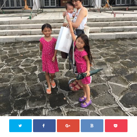
ジモティー情報
沖縄
徳島
香川
東京
ロンドン
旅行
国内旅行
四国八十八か所めぐり
海外旅行
おうち居酒屋