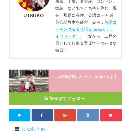
東京、千葉、名古屋、ロンドン、
徳島、などあちこち移り住む。現
在、那覇に在住。英語コーチ 兼
UTSUKO
英会話教室を経営（参考：
英語コ
ーチング＆英会話 Lifework〔ラ
イフワーク〕
）しながら、二児の
母として仕事＆育児でドタバタな
毎日^^
この記事が気に入ったらいいね！しよう
feedlyでフォロー
まなむすめ