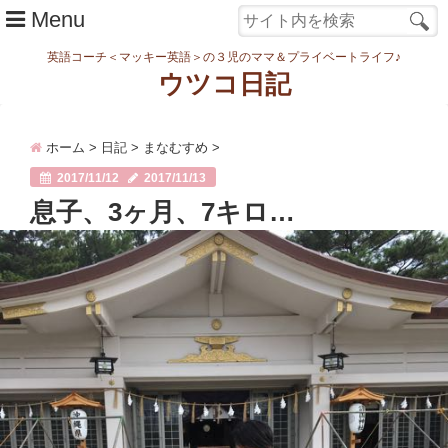
Menu
英語コーチ＜マッキー英語＞の３児のママ＆プライベートライフ♪
ウツコ日記
ホーム
ホーム
>
日記
>
まなむすめ
>
日記
2017/11/12
2017/11/13
まなむすめ
息子、3ヶ月、7キロ…
家族ネタ
ワーク
スタディ
転勤・引越
妊娠・出産