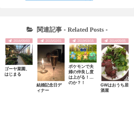
関連記事 -
Related Posts
-
2016/05/03
2015/02/01
2019/03/15
2014/05/05
ポケモンで夫
ゴーヤ菜園、
婦の仲良し度
はじまる
は上がる！…
のか？！
結婚記念日デ
GWはおうち居
ィナー
酒屋