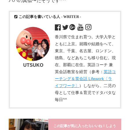
パパの真似〜だそうです^ ^
この記事を書いている人
- WRITER -
香川県で生まれ育つ。大学入学と
ともに上京。就職や結婚をへて、
東京、千葉、名古屋、ロンドン、
徳島、などあちこち移り住む。現
在、那覇に在住。英語コーチ 兼
UTSUKO
英会話教室を経営（参考：
英語コ
ーチング＆英会話 Lifework〔ラ
イフワーク〕
）しながら、二児の
母として仕事＆育児でドタバタな
毎日^^
この記事が気に入ったらいいね！しよう