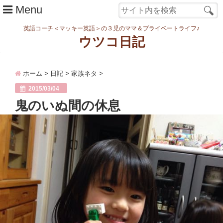
Menu
英語コーチ＜マッキー英語＞の３児のママ＆プライベートライフ♪
ウツコ日記
ホーム
ホーム
>
日記
>
家族ネタ
>
日記
2015/03/04
まなむすめ
鬼のいぬ間の休息
家族ネタ
ワーク
スタディ
転勤・引越
妊娠・出産