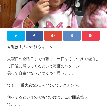
ジモティー情報
沖縄
徳島
香川
東京
今週は主人の出張ウィーク！
ロンドン
火曜日〜金曜日まで出張で、土日をくっつけて連泊し
旅行
て日曜に帰ってくるという毎度のパターン。
国内旅行
男って自由だな〜とつくづく思う。。。
四国八十八か所めぐり
でも、1番大変な人がいなくてラクチン〜。
海外旅行
何をするというのでもないけど、この開放感っ
おうち居酒屋
て、、、