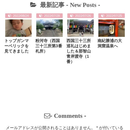
最新記事 -
New Posts
-
2022/08/24
2022/07/28
2022/07/26
2022/07/25
トップガンマ
粉河寺（西国
西国三十三所
南紀勝浦の大
ーベリックを
三十三所第3番
巡礼はじめま
洞窟温泉へ
見てきました
札所）
した＆那智山
青岸渡寺（1
番）
-
Comments
-
メールアドレスが公開されることはありません。
*
が付いている