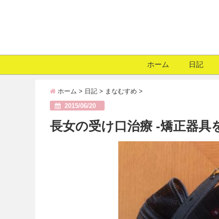
ホーム
日記
ホーム
>
日記
>
まなむすめ
>
2015/06/20
長女の受け口治療 -矯正器具