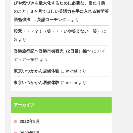
びや気づきを最大化するために必要な、当たり前
のこと | ３ヶ月でほしい英語力を手に入れる独学英
語勉強法 - 英語コーチング –
より
殺意・・・？！（笑・・・いや笑えない 笑）
に
G
より
香港旅行記〜香港市街観光（2日目）編〜
に
ハイ
ディアー祐佳
より
東京いつかかん居候体験
に
mkitai
より
東京いつかかん居候体験
に
mkitai
より
アーカイブ
2022年8月