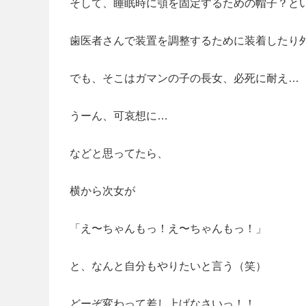
そして、睡眠時に顎を固定するための帽子？とい
歯医者さんで装置を調整するために装着したり
でも、そこはガマンの子の長女、必死に耐え…
うーん、可哀想に…
などと思ってたら、
横から次女が
「え〜ちゃんもっ！え〜ちゃんもっ！」
と、なんと自分もやりたいと言う（笑）
どーぞ変わって差し上げなさいっ！！