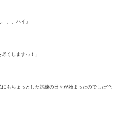
ん、、、ハイ」
を尽くしますっ！」
にもちょっとした試練の日々が始まったのでした^^;
、