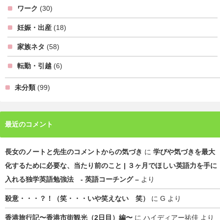
ワーク
(30)
妊娠・出産
(18)
家族ネタ
(58)
転勤・引越
(6)
未分類
(99)
最近のコメント
長女のノートと先生のコメントからの気づき
に
学びや気づきを最大
化するために必要な、当たり前のこと | ３ヶ月でほしい英語力を手に
入れる独学英語勉強法 - 英語コーチング –
より
殺意・・・？！（笑・・・いや笑えない 笑）
に
G
より
香港旅行記〜香港市街観光（2日目）編〜
に
ハイディアー祐佳
より