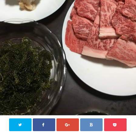
ジモティー情報
沖縄
徳島
香川
東京
ロンドン
旅行
国内旅行
四国八十八か所めぐり
海外旅行
おうち居酒屋