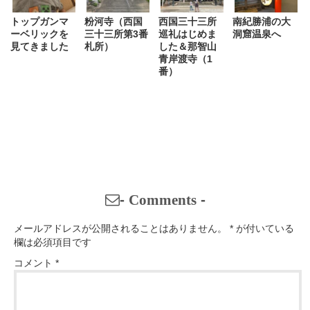
トップガンマ
粉河寺（西国
西国三十三所
南紀勝浦の大
ーベリックを
三十三所第3番
巡礼はじめま
洞窟温泉へ
見てきました
札所）
した＆那智山
青岸渡寺（1
番）
-
Comments
-
メールアドレスが公開されることはありません。
*
が付いている
欄は必須項目です
コメント
*