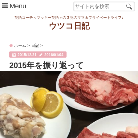
Menu
英語コーチ＜マッキー英語＞の３児のママ＆プライベートライフ♪
ウツコ日記
ホーム
ホーム
>
日記
>
日記
2015/12/31
2016/01/04
まなむすめ
2015年を振り返って
家族ネタ
ワーク
スタディ
転勤・引越
妊娠・出産