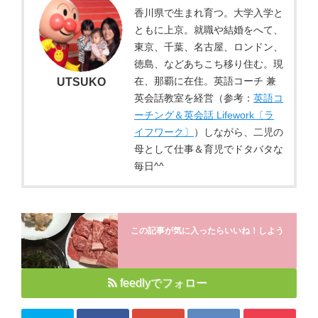
香川県で生まれ育つ。大学入学と
ともに上京。就職や結婚をへて、
東京、千葉、名古屋、ロンドン、
徳島、などあちこち移り住む。現
在、那覇に在住。英語コーチ 兼
UTSUKO
英会話教室を経営（参考：
英語コ
ーチング＆英会話 Lifework〔ラ
イフワーク〕
）しながら、二児の
母として仕事＆育児でドタバタな
毎日^^
この記事が気に入ったらいいね！しよう
feedlyでフォロー