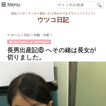
Menu
英語コーチ＜マッキー英語＞の３児のママ＆プライベートライフ♪
ウツコ日記
ホーム
ホーム
>
日記
>
妊娠・出産
>
日記
2017/09/14
2017/09/23
まなむすめ
長男出産記⑥ へその緒は長女が
切りました。
家族ネタ
ワーク
スタディ
転勤・引越
妊娠・出産