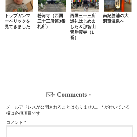
トップガンマ
粉河寺（西国
西国三十三所
南紀勝浦の大
ーベリックを
三十三所第3番
巡礼はじめま
洞窟温泉へ
見てきました
札所）
した＆那智山
青岸渡寺（1
番）
-
Comments
-
メールアドレスが公開されることはありません。
*
が付いている
欄は必須項目です
コメント
*