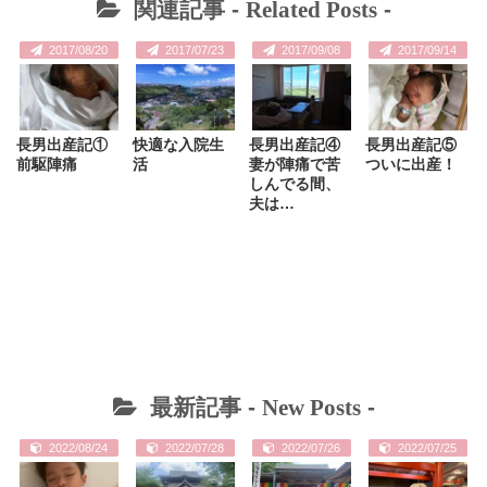
関連記事 -
Related Posts
-
2017/08/20
2017/07/23
2017/09/08
2017/09/14
長男出産記①
快適な入院生
長男出産記④
長男出産記⑤
前駆陣痛
活
妻が陣痛で苦
ついに出産！
しんでる間、
夫は…
最新記事 -
New Posts
-
2022/08/24
2022/07/28
2022/07/26
2022/07/25