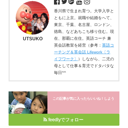
香川県で生まれ育つ。大学入学と
ともに上京。就職や結婚をへて、
東京、千葉、名古屋、ロンドン、
徳島、などあちこち移り住む。現
在、那覇に在住。英語コーチ 兼
UTSUKO
英会話教室を経営（参考：
英語コ
ーチング＆英会話 Lifework〔ラ
イフワーク〕
）しながら、二児の
母として仕事＆育児でドタバタな
毎日^^
この記事が気に入ったらいいね！しよう
feedlyでフォロー