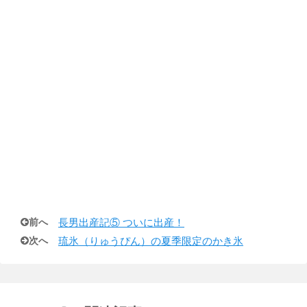
前へ
長男出産記⑤ ついに出産！
次へ
琉氷（りゅうぴん）の夏季限定のかき氷