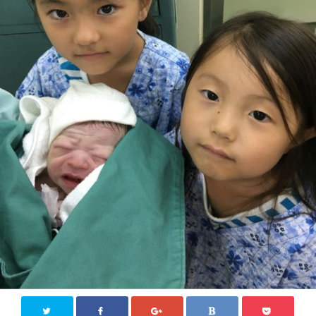
ジモティー情報
沖縄
徳島
香川
東京
ロンドン
旅行
国内旅行
四国八十八か所めぐり
海外旅行
おうち居酒屋