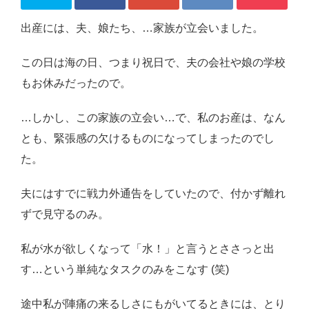
感想・レビュー
出産には、夫、娘たち、…家族が立会いました。
食品・スイーツ
この日は海の日、つまり祝日で、夫の会社や娘の学校
コスメ・スキンケア
もお休みだったので。
ベビー・キッズ
…しかし、この家族の立会い…で、私のお産は、なん
英語教えます♪
とも、緊張感の欠けるものになってしまったのでし
た。
Close
夫にはすでに戦力外通告をしていたので、付かず離れ
ずで見守るのみ。
私が水が欲しくなって「水！」と言うとささっと出
す…という単純なタスクのみをこなす (笑)
途中私が陣痛の来るしさにもがいてるときには、とり