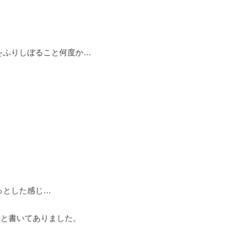
をふりしぼること何度か…
っとした感じ…
分と書いてありました。