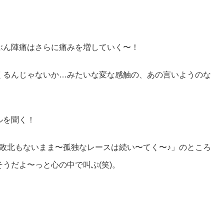
ぶん陣痛はさらに痛みを増していく〜！
くるんじゃないか…みたいな変な感触の、あの言いようのな
ルを聞く！
ら、「勝利も敗北もないまま〜孤独なレースは続い〜てく〜♪」のところ
うだよ〜っと心の中で叫ぶ(笑)。