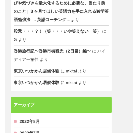
びや気づきを最大化するために必要な、当たり前
のこと | ３ヶ月でほしい英語力を手に入れる独学英
語勉強法 - 英語コーチング –
より
殺意・・・？！（笑・・・いや笑えない 笑）
に
G
より
香港旅行記〜香港市街観光（2日目）編〜
に
ハイ
ディアー祐佳
より
東京いつかかん居候体験
に
mkitai
より
東京いつかかん居候体験
に
mkitai
より
アーカイブ
2022年8月