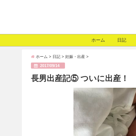
ホーム
日記
ホーム
>
日記
>
妊娠・出産
>
2017/09/14
長男出産記⑤ ついに出産！