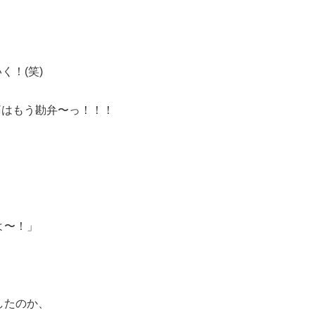
く！(笑)
痛はもう勘弁〜っ！！！
よ〜！」
したのか、