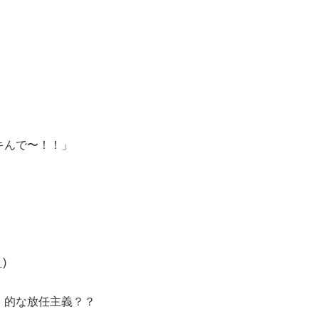
キんで〜！！」
_
)
」的な放任主義？？